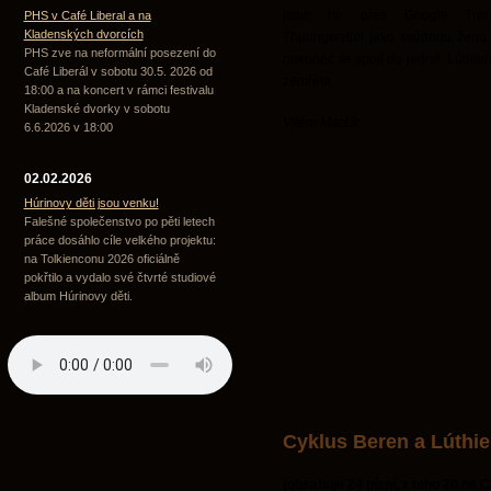
jsme ho přes Google Transl
PHS v Café Liberal a na
Kladenských dvorcích
Thuringwethil jako svůdnou ženu s
PHS zve na neformální posezení do
nakonec se spojí do jedné. Lúthien 
Café Liberál v sobotu 30.5. 2026 od
zemřela.
18:00 a na koncert v rámci festivalu
Kladenské dvorky v sobotu
Vilém Maršík
6.6.2026 v 18:00
02.02.2026
Húrinovy děti jsou venku!
Falešné společenstvo po pěti letech
práce dosáhlo cíle velkého projektu:
na Tolkienconu 2026 oficiálně
pokřtilo a vydalo své čtvrté studiové
album Húrinovy děti.
Cyklus Beren a Lúthi
(obsahuje 24 písní, z toho 20 na