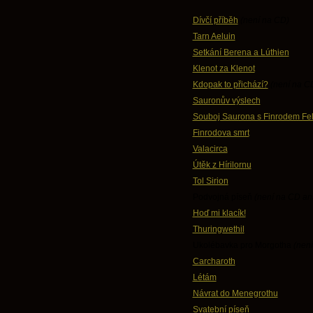
Dívčí příběh
(není na CD)
Tarn Aeluin
Setkání Berena a Lúthien
Klenot za Klenot
Kdopak to přichází?
(není na C
Sauronův výslech
Souboj Saurona s Finrodem F
Finrodova smrt
Valacirca
Útěk z Hírilornu
Tol Sirion
Podvojná píseň
(není na CD an
Hoď mi klacík!
Thuringwethil
Ukolébavka pro Morgotha
(nen
Carcharoth
Létám
Návrat do Menegrothu
Svatební píseň