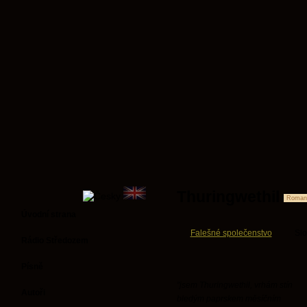
Thuringwethil
Romant
Úvodní strana
Falešné společenstvo
Slo
Rádio Středozem
Písně
"jsem Thuringwethil, vrhám stín
Autoři
bledým paprskem měsíčním