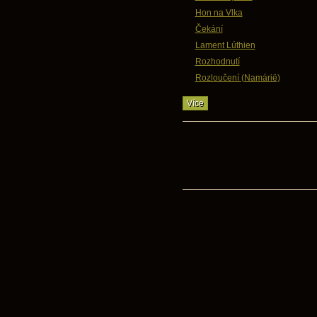
Hon na Vlka
Čekání
Lament Lúthien
Rozhodnutí
Rozloučení (Namárië)
Více