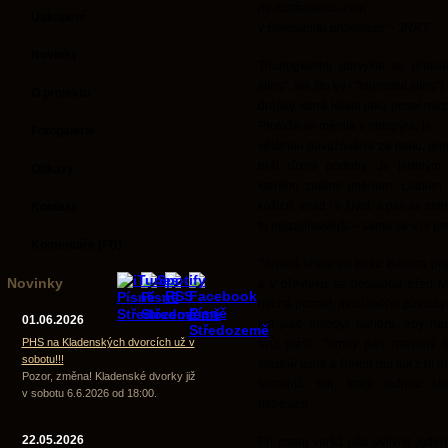
na roztřesenou zem
Uskupení
v Beleriandu prokletém" - JRRT
Novinky
Thuringwethil (obvykle se překl
stínu", ale šlo by i "tajemství stínu
O projektu
drápky, která létala jako posel m
Protože se měnila v netopýra, je
Fotogalerie
většinou považována za maiu, jeno
brát různé podoby. Je jediným
Odkazy
kterého známe jménem. Lúthien p
kožich, snad i o život, a pak se sta
Kontakt
to nejzajímavější – sama se v ni pr
Komentáře (FB)
Třepetá křídly po boku Berena p
Novinky
a v převleku se dostanou před Me
nechá poznat, mocí svého původu o
01.06.2026
letí jako netopýr nahoru, aby na
PHS na Kladenských dvorcích už v
svůj plášť. Temný pán zbavený tí
sobotu!!!
slastně usne a Beren mu tak z ní mů
Pozor, změna! Kladenské dvorky již
silmarilů, ten, který jednou 
v sobotu 6.6.2026 od 18:00.
nebesích.
22.05.2026
Při psaní veršů nás ovlivnil jeden