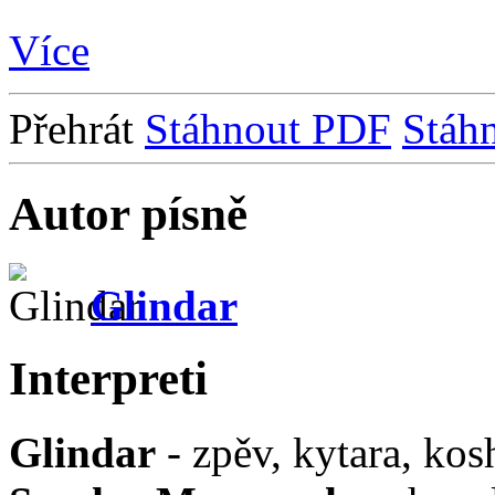
Více
Přehrát
Stáhnout PDF
Stáh
Autor písně
Glindar
Interpreti
Glindar
- zpěv, kytara, kos