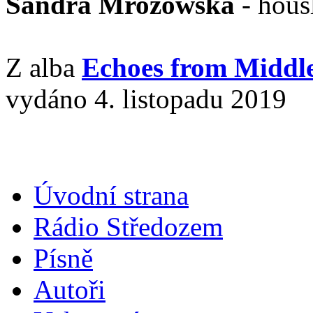
Sandra Mrozowska
- hous
Z alba
Echoes from Middl
vydáno 4. listopadu 2019
Úvodní strana
Rádio Středozem
Písně
Autoři