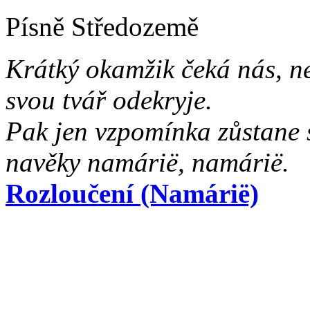
Písně Středozemě
Krátký okamžik čeká nás, n
svou tvář odekryje.
Pak jen vzpomínka zůstane 
navěky namárië, namárië.
Rozloučení (Namárië)