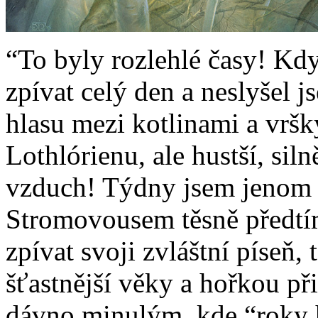
“To byly rozlehlé časy! Kdy
zpívat celý den a neslyšel 
hlasu mezi kotlinami a vršk
Lothlórienu, ale hustší, sil
vzduch! Týdny jsem jenom d
Stromovousem těsně předtím
zpívat svoji zvláštní píseň
šťastnější věky a hořkou p
dávno minulým, kde “roky hus