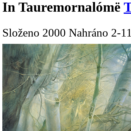
In Tauremornalómë
T
Složeno 2000
Nahráno 2-1