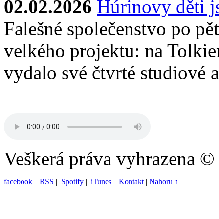
02.02.2026
Húrinovy děti 
Falešné společenstvo po pěti
velkého projektu: na Tolkie
vydalo své čtvrté studiové 
Veškerá práva vyhrazena ©
facebook
|
RSS
|
Spotify
|
iTunes
|
Kontakt
|
Nahoru ↑