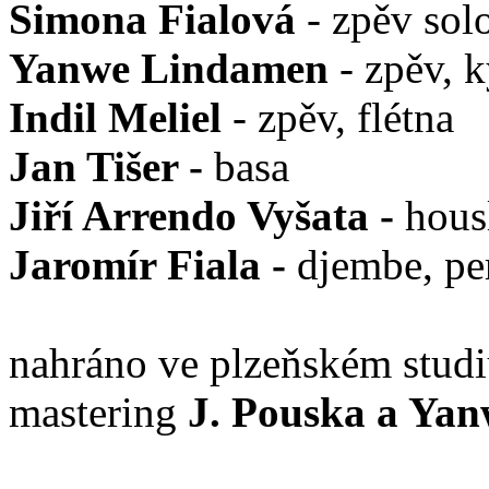
Simona Fialová
- zpěv sol
Yanwe Lindamen
- zpěv, k
Indil Meliel
- zpěv, flétna
Jan Tišer -
basa
Jiří Arrendo Vyšata -
hous
Jaromír Fiala -
djembe, pe
nahráno ve plzeňském stud
mastering
J. Pouska a Ya