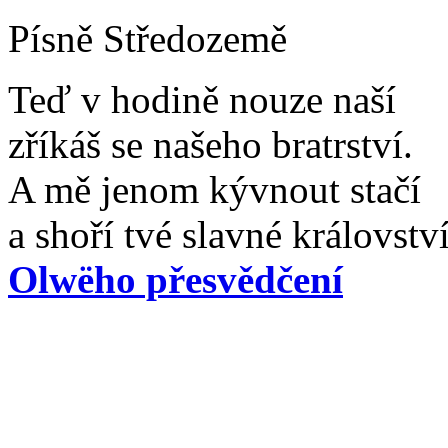
Písně Středozemě
Teď v hodině nouze naší
zříkáš se našeho bratrství.
A mě jenom kývnout stačí
a shoří tvé slavné království
Olwëho přesvědčení