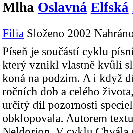
Mlha
Oslavná
Elfská
Filia
Složeno 2002
Nahrán
Píseň je součástí cyklu pís
který vznikl vlastně kvůli s
koná na podzim. A i když dí
ročních dob a celého života
určitý díl pozornosti speciel
obklopovala. Autorem textu 
Neldorion. V cyklu Chvála 