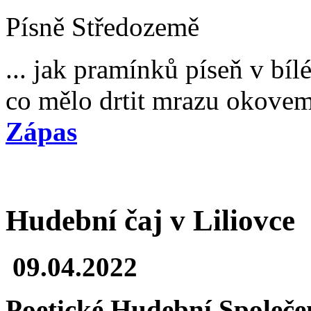
Písně Středozemě
... jak pramínků píseň v bíl
co mělo drtit mrazu okovem
Zápas
Hudební čaj v Liliovce
09.04.2022
Poetické Hudební Společe