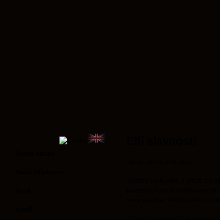
Elfí slavnosti
Úvodní strana
Jak se pozná elfí hudba?
Rádio Středozem
Slyšíte ji v tuto chvíli a přitom zní
prostota i hluboká sofistikovanost,
Písně
smutně hořká i hněvivě palčivá. O
Autoři
Zůstává a neodchází, rezonuje vžd