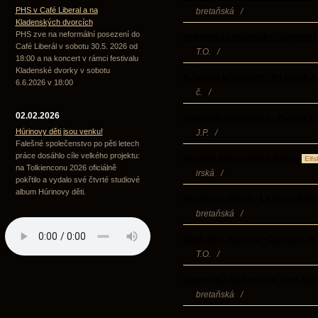
PHS v Café Liberal a na
bretaňská
/
Kladenských dvorcích
PHS zve na neformální posezení do
Roklinka za soumraku - Captain 
Café Liberál v sobotu 30.5. 2026 od
T.O.
/
18:00 a na koncert v rámci festivalu
Kladenské dvorky v sobotu
K Šedým přístavům - An Goath 
6.6.2026 v 18:00
č.
/
02.02.2026
Daeronův jarní nápěv - Parson’s 
Húrinovy děti jsou venku!
J.P.
/
Falešné společenstvo po pěti letech
práce dosáhlo cíle velkého projektu:
Nessiny tance - Brian Boru’s
Elfs
na Tolkienconu 2026 oficiálně
irská
/
pokřtilo a vydalo své čtvrté studiové
album Húrinovy děti.
Ve stínu mallornů - La Biche Bla
bretaňská
/
Zlaté ulice Valmaru - Carolan’s 
T.O.
/
Vzpomínka na Cesmínii - Les Sou
bretaňská
/