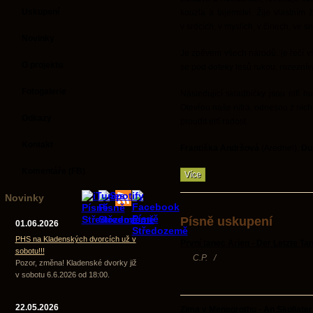
Uskupení
kouzla a tajemství. Žije vlastním 
v srdcích, v myslích, v činech, ve sn
Novinky
Je zpěvem všech národů, je řečí vš
O projektu
se pod doteky lesů rukou, rozeznívá 
Fotogalerie
Následující skladbičky jsou elfí 
Otevřou naše nitra, odnesou z nich 
Odkazy
proudit elfí radost.
Kontakt
Františka Andršová
(Aredhel),
Du
Komentáře (FB)
Více
Novinky
Písně uskupení
01.06.2026
PHS na Kladenských dvorcích už v
První tanec Arien - Der Letzte Ta
sobotu!!!
C.P.
/
Pozor, změna! Kladenské dvorky již
v sobotu 6.6.2026 od 18:00.
22.05.2026
Zima v Menegrothu - An Skoliater