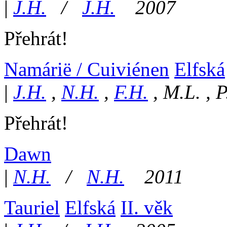
|
J.H.
/
J.H.
2007
Přehrát!
Namárië / Cuiviénen
Elfská
|
J.H.
,
N.H.
,
F.H.
,
M.L. , P
Přehrát!
Dawn
|
N.H.
/
N.H.
2011
Tauriel
Elfská
II. věk