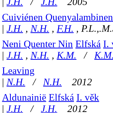
|
J.H.
/
J.H.
2005
Cuiviénen Quenyalambinen
|
J.H.
,
N.H.
,
F.H.
,
P.L.,.M.
Neni Quenter Nin
Elfská
I.
|
J.H.
,
N.H.
,
K.M.
/
K.M
Leaving
|
N.H.
/
N.H.
2012
Aldunainië
Elfská
I. věk
|
J.H.
/
J.H.
2012