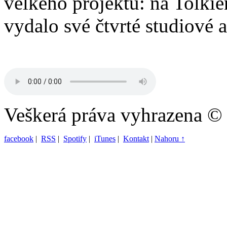
velkého projektu: na Tolkie
vydalo své čtvrté studiové 
Veškerá práva vyhrazena ©
facebook
|
RSS
|
Spotify
|
iTunes
|
Kontakt
|
Nahoru ↑