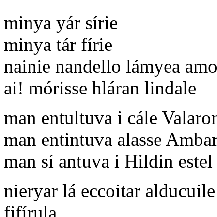
minya yár sírie
minya tár fírie
nainie nandello lámyea amo
ai! mórisse hláran lindale
man entultuva i cále Valar
man entintuva alasse Amba
man sí antuva i Hildin este
nieryar lá eccoitar alducuile
fifírula