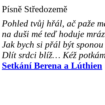
Písně Středozemě
Pohled tvůj hřál, ač paže m
na duši mé teď hoduje mráz
Jak bych si přál být sponou 
Dlít srdci blíž… Kéž potkám
Setkání Berena a Lúthien