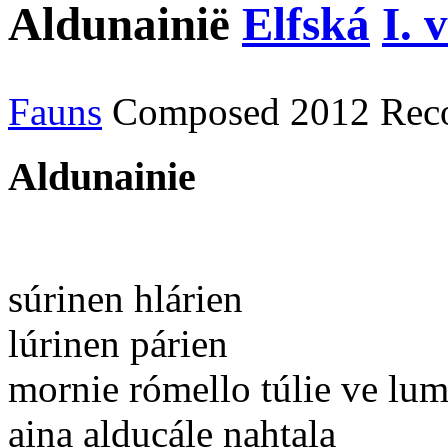
Aldunainië
Elfská
I. 
Fauns
Composed 2012
Rec
Aldunainie
súrinen hlárien
lúrinen párien
mornie rómello túlie ve lu
aina alducále nahtala