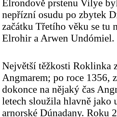
Elrondově prstenu Vilye by
nepřízní osudu po zbytek D
začátku Třetího věku se tu 
Elrohir a Arwen Undómiel.
Největší těžkosti Roklinka 
Angmarem; po roce 1356, za
dokonce na nějaký čas Ang
letech sloužila hlavně jako u
arnorské Dúnadany. Roku 29