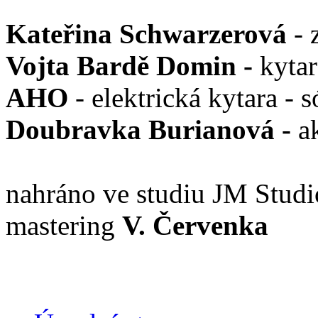
Kateřina Schwarzerová
- 
Vojta Bardě Domin
-
kytar
AHO
- elektrická kytara - s
Doubravka Burianová
-
a
nahráno ve studiu JM Stud
mastering
V. Červenka