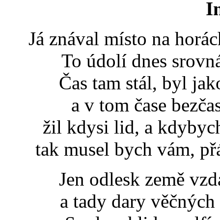
I
Já znával místo na horác
To údolí dnes srovn
Čas tam stál, byl ja
a v tom čase bezča
žil kdysi lid, a kdybyc
tak musel bych vám, přát
Jen odlesk země vzd
a tady dary věčných 