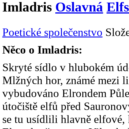
Imladris
Oslavná
Elf
Poetické společenstvo
Slož
Něco o Imladris:
Skryté sídlo v hlubokém úd
Mlžných hor, známé mezi li
vybudováno Elrondem Půlel
útočiště elfů před Sauron
se tu usídlili hlavně elfové