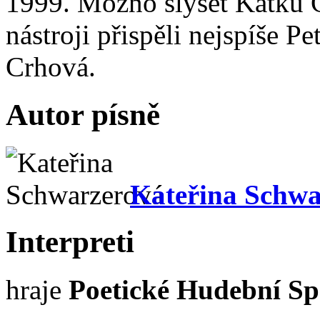
1999. Možno slyšet Katku 
nástroji přispěli nejspíše P
Crhová.
Autor písně
Kateřina Schwa
Interpreti
hraje
Poetické Hudební Sp