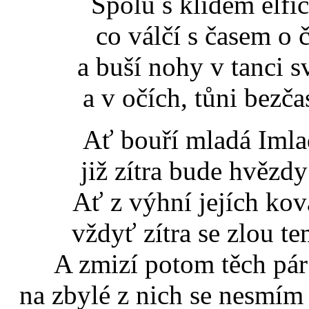
Spolu s klidem elfí
co válčí s časem o č
a buší nohy v tanci 
a v očích, tůni bezčas
Ať bouří mladá Imlad
již zítra bude hvězdy 
Ať z výhní jejích ko
vždyť zítra se zlou te
A zmizí potom těch pár c
na zbylé z nich se nesmím d