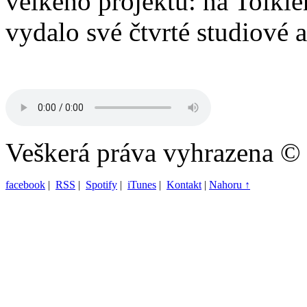
velkého projektu: na Tolkie
vydalo své čtvrté studiové 
Veškerá práva vyhrazena ©
facebook
|
RSS
|
Spotify
|
iTunes
|
Kontakt
|
Nahoru ↑