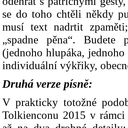
odehrát s patřičnými gesty,
se do toho chtěli někdy pu
musí text nadrtit zpaměti
„spadne pěna“. Budete p
(jednoho hlupáka, jednoho 
individuální výkřiky, obecn
Druhá verze písně:
V prakticky totožné podob
Tolkienconu 2015 v rámci 
až na dva drobné detaily;