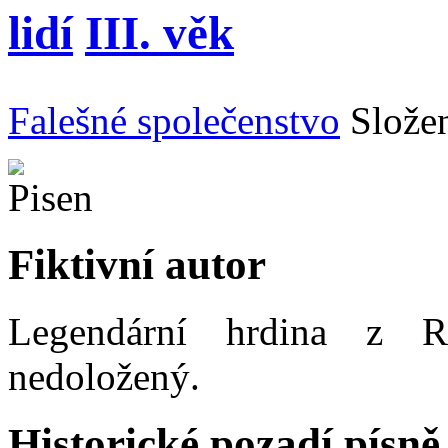
lidí
III. věk
Falešné společenstvo
Slože
Fiktivní autor
Legendární hrdina z Ro
nedoložený.
Historické pozadí písně