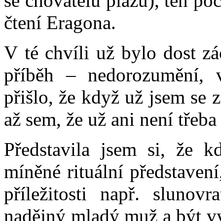
se chovatelů plazů), ten po
čtení Eragona.
V té chvíli už bylo dost z
příběh – nedorozumění, 
přišlo, že když už jsem se
až sem, že už ani není třeba
Představila jsem si, že k
míněné rituální představení
příležitosti např. slunov
nadějný mladý muž a být vy