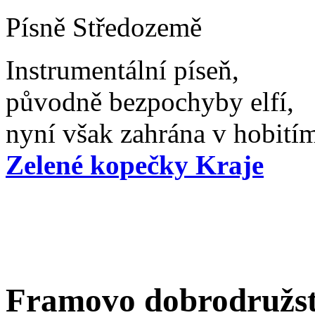
Písně Středozemě
Instrumentální píseň,
původně bezpochyby elfí,
nyní však zahrána v hobitím
Zelené kopečky Kraje
Framovo dobrodružs