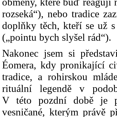
obměny, které buď reagují n
rozseká“), nebo tradice z
doplňky těch, kteří se už s
(„pointu bych slyšel rád“).
Nakonec jsem si představ
Éomera, kdy pronikající ci
tradice, a rohirskou mlád
rituální legendě v podobě
V této pozdní době je 
vesničané, kterým právě př