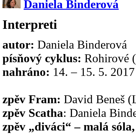
Daniela Binderová
Interpreti
autor:
Daniela Binderová
písňový cyklus:
Rohirové (
nahráno:
14. – 15. 5. 20
zpěv Fram:
David Beneš (
zpěv Scatha
: Daniela Bind
zpěv „diváci“ – malá sóla,