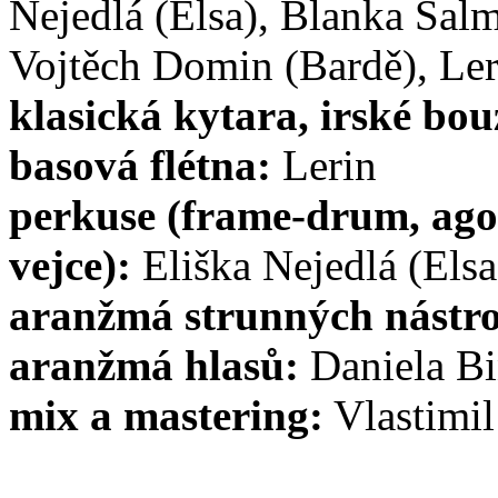
Nejedlá (Elsa), Blanka Sal
Vojtěch Domin (Bardě), Ler
klasická kytara, irské bou
basová flétna:
Lerin
perkuse (frame-drum, agog
vejce):
Eliška Nejedlá (Elsa
aranžmá strunných nástr
aranžmá hlasů:
Daniela B
mix a mastering:
Vlastimil