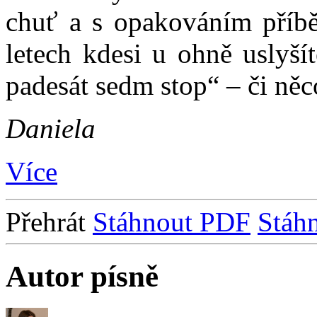
chuť a s opakováním příbě
letech kdesi u ohně uslyší
padesát sedm stop“ – či ně
Daniela
Více
Přehrát
Stáhnout PDF
Stáh
Autor písně