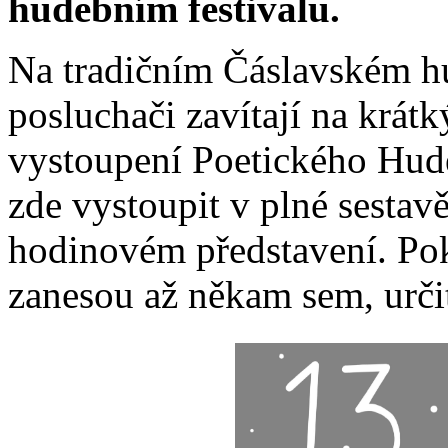
hudebním festivalu.
Na tradičním Čáslavském hu
posluchači zavítají na krátk
vystoupení Poetického Hud
zde vystoupit v plné sestav
hodinovém představení. Po
zanesou až někam sem, určit