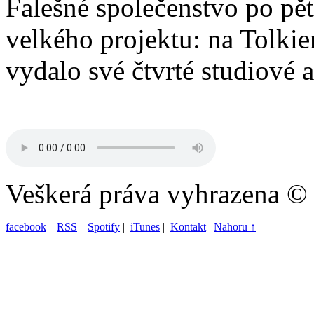
Falešné společenstvo po pěti
velkého projektu: na Tolkie
vydalo své čtvrté studiové 
Veškerá práva vyhrazena ©
facebook
|
RSS
|
Spotify
|
iTunes
|
Kontakt
|
Nahoru ↑