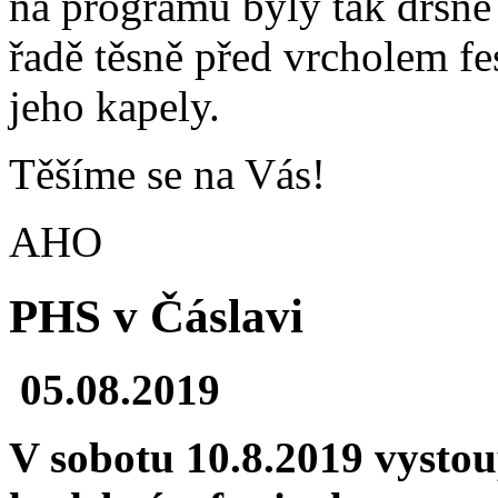
na programu byly tak drsné č
řadě těsně před vrcholem f
jeho kapely.
Těšíme se na Vás!
AHO
PHS v Čáslavi
05.08.2019
V sobotu 10.8.2019 vysto