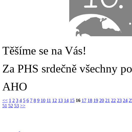
Těšíme se na Vás!
Za PHS srdečně všechny po
AHO
<<
1
2
3
4
5
6
7
8
9
10
11
12
13
14
15
16
17
18
19
20
21
22
23
24
2
51
52
53
>>