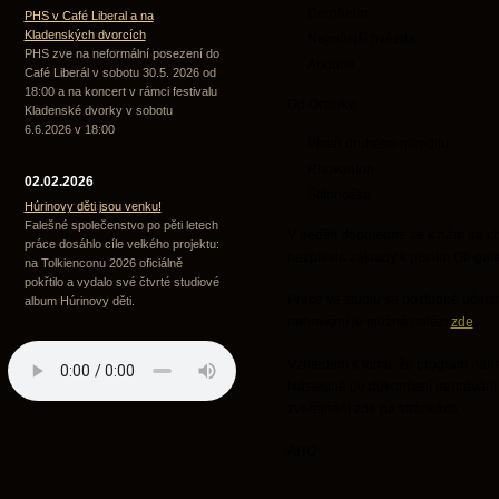
Dernhelm
PHS v Café Liberal a na
Kladenských dvorcích
Nejmilejší hvězda
PHS zve na neformální posezení do
Andúnë
Café Liberál v sobotu 30.5. 2026 od
18:00 a na koncert v rámci festivalu
Od Orsejky:
Kladenské dvorky v sobotu
6.6.2026 v 18:00
Píseň druhého nifredilu
Rhovanion
02.02.2026
Štítonoška
Húrinovy děti jsou venku!
Falešné společenstvo po pěti letech
V neděli dopoledne se k nám na chví
práce dosáhlo cíle velkého projektu:
nazpívala základy k písním Gil-gal
na Tolkienconu 2026 oficiálně
pokřtilo a vydalo své čtvrté studiové
Práce ve studiu se postupně účastnil
album Húrinovy děti.
nahrávání je možné nalézt
zde
.
Vzhledem k tomu, že program nahráv
Následně po dokončení nahrávání a
zveřejnění zde na stránkách.
AHO