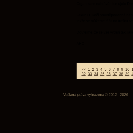
Organizace nahrávání se ujala Dan
Jakub D. Kočí pravděpodobně nebud
takže se můžeme těšit na trošku tvr
Doufejme, že se vše vydaří tak, jak
AHO
<<
1
2
3
4
5
6
7
8
9
10
32
33
34
35
36
37
38
39
Veškerá práva vyhrazena © 2012 - 2026