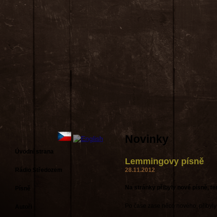
Novinky
Úvodní strana
Lemmingovy písně
Rádio Středozem
28.11.2012
Na stránky přibyly nové písně, te
Písně
Po čase zase něco nového, příbyly 
Autoři