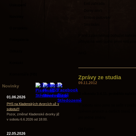
Entí zahrada
Uskupení
Domy smrti
Novinky
Eölovo putování
Smrákání
O projektu
Písně zatím nemají bohužel nahráv
Fotogalerie
přibyla na web úplně první entí pís
Odkazy
AHO
Kontakt
Komentáře (FB)
Zprávy ze studia
09.11.2012
Novinky
O víkendu 3-4.11. proběhlo nahráv
01.06.2026
PHS na Kladenských dvorcích už v
V sobotu ráno jsme se sešli v praž
sobotu!!!
zpěvem prvních a dalších hlasů. V
Pozor, změna! Kladenské dvorky již
jen jedné změny.
v sobotu 6.6.2026 od 18:00.
Od Fallon:
22.05.2026