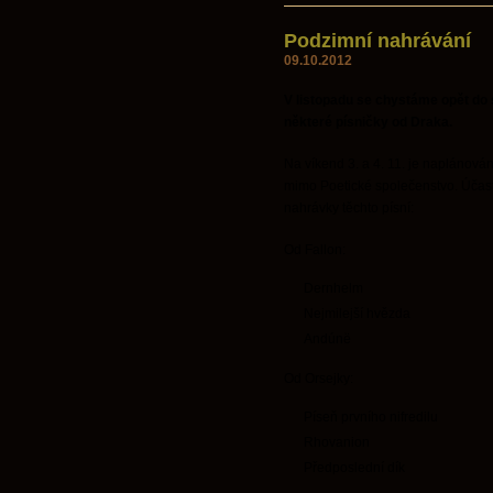
Podzimní nahrávání
09.10.2012
V listopadu se chystáme opět do s
některé písničky od Draka.
Na víkend 3. a 4. 11. je naplánová
mimo Poetické společenstvo. Účast p
nahrávky těchto písní:
Od Fallon:
Dernhelm
Nejmilejší hvězda
Andúnë
Od Orsejky:
Píseň prvního nifredilu
Rhovanion
Předposlední dík