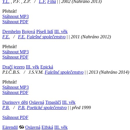
Y.L.
,
P.F. , Z.P.
/
L.F.
Filia
|
|
2002
(Nahráno 2013)
Přehrát!
Stáhnout MP3
Stáhnout PDF
Dernhelm
Bojová
Píseň lidí
III. věk
F.E.
/
F.E.
Falešné společenstvo
|
|
2011
(Nahráno 2012)
Přehrát!
Stáhnout MP3
Stáhnout PDF
Dračí jezero
III. věk
Epická
P.I.Č.B.S.
/
J.S.V.M.
Falešné společenstvo
|
|
2013
(Nahráno 2014)
Přehrát!
Stáhnout MP3
Stáhnout PDF
Durinovy děti
Oslavná
Trpasličí
III. věk
P.B.
/
P.B.
Poetické společenstvo
|
|
před 1999
Stáhnout PDF
Eärendil
Oslavná
Elfská
III. věk