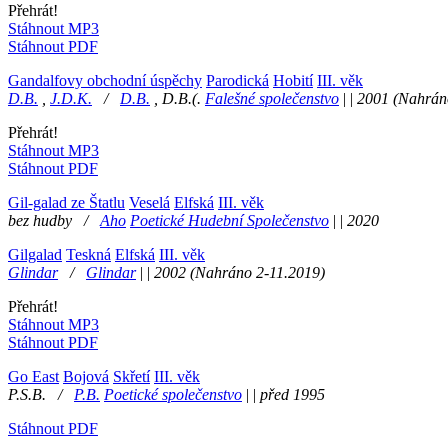
Přehrát!
Stáhnout MP3
Stáhnout PDF
Gandalfovy obchodní úspěchy
Parodická
Hobití
III. věk
D.B.
,
J.D.K.
/
D.B.
,
D.B.(.
Falešné společenstvo
|
|
2001
(Nahrán
Přehrát!
Stáhnout MP3
Stáhnout PDF
Gil-galad ze Štatlu
Veselá
Elfská
III. věk
bez hudby
/
Aho
Poetické Hudební Společenstvo
|
|
2020
Gilgalad
Teskná
Elfská
III. věk
Glindar
/
Glindar
|
|
2002
(Nahráno 2-11.2019)
Přehrát!
Stáhnout MP3
Stáhnout PDF
Go East
Bojová
Skřetí
III. věk
P.S.B.
/
P.B.
Poetické společenstvo
|
|
před 1995
Stáhnout PDF