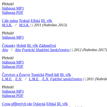
Přehrát!
Stáhnout MP3
Stáhnout PDF
Cále palua
Teskná
Elfská
III. věk
M.S.K.
/
M.S.K.
|
|
2011
(Nahráno 2013)
Přehrát!
Stáhnout MP3
Čekanky
Hobití
III. věk
Zádumčivá
Aho
/
Aho
Poetické Hudební Společenstvo
|
|
2012
(Nahráno 2017)
Přehrát!
Stáhnout MP3
Stáhnout PDF
Červivec a Éowyn
Tragická
Píseň lidí
III. věk
L.M.E.
,
E.N.
/
L.M.E.
,
E.N.
Falešné společenstvo
|
|
2011
(Nahrán
Přehrát!
Stáhnout MP3
Stáhnout PDF
Cesta stříbrných rán
Oslavná
Elfská
III. věk