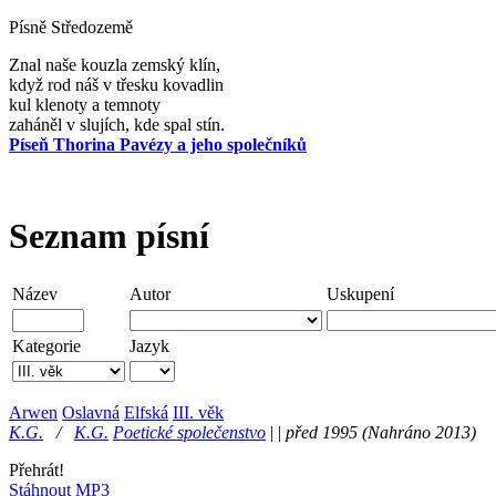
Písně Středozemě
Znal naše kouzla zemský klín,
když rod náš v třesku kovadlin
kul klenoty a temnoty
zaháněl v slujích, kde spal stín.
Píseň Thorina Pavézy a jeho společníků
Seznam písní
Název
Autor
Uskupení
Kategorie
Jazyk
Arwen
Oslavná
Elfská
III. věk
K.G.
/
K.G.
Poetické společenstvo
|
|
před 1995
(Nahráno 2013)
Přehrát!
Stáhnout MP3